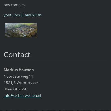
ons complex
youtu.be/J69AnPxR9Is
Contact
Markus Houwen
Noordsterweg 11
1521JS Wormerveer
06-43902650
info@tv-
het-west
en.nl