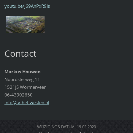
youtu.be/J69AnPxR9Is
Contact
Markus Houwen
Noordsterweg 11
1521JS Wormerveer
06-43902650
info@tv-
het-west
en.nl
WIJZIGINGS DATUM: 19-02-2020